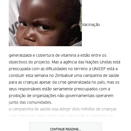
Vacinação
generalizada e cobertura de vitamina a estão entre os
objectivos do projecto. Mas a agência das Nações Unidas está
preocupada com as dificuldades no terreno a UNICEF está a
conduzir esta semana no Zimbabué uma campanha de saúde
para as crianças apesar da crise generalizada no país, mas os
seus responsáveis estão seriamente preocupados com a
proibição de organizações não-governamentais operarem
junto das comunidades.
a campannha de saúde visa atingir dois milhões de crianças
com menos de cinco anos, com vacinação e cobertura de
vitamina a, explicou a porta-voz da agência, Veronique Taveau,
aos jornalistas esta segunda-feira em Genebra.
CONTINUE READING...