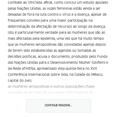
combate ao VIH/sida. afinal, como conclui um estudo apoiado
pelas Nações Unidas, as vozes femininas estão ainda a ser
deixadas de fora na luta contra o vírus e a doença, apesar de
frequentes convites para uma maior participação na
determinação da afectação de recursos ao longo da doença.
Isto é particularmente verdade para as mulheres que são as
mais afectadas pela epidemia, uma vez que há muito tempo
que as mulheres seropositivas são convidadas apenas depois
de terem sido estabelecidas as agendas ou tomadas as
decisões políticas, acusa o documento, produzido pelo Fundo
das Nações Unidas para o Desenvolvimento Mulher (Unifem) e
da Rede aTHENa, apresentado esta quinta-feira no XVII
Conferência Internacional sobre Sida, na Cidade do México,
capital do país.
as mulheres seropositivas e outros populações-chave
precisam de ser mais do que meras informadoras de
conteúdo ou formadoras de conselheiros na resposta a dirigir
à sida; devem ser apoiadas para serem líderes.
CONTINUE READING...
Estas conclusões foram alcançadas após nove meses de
investigação e de extensas entrevistas realizadas a nivel