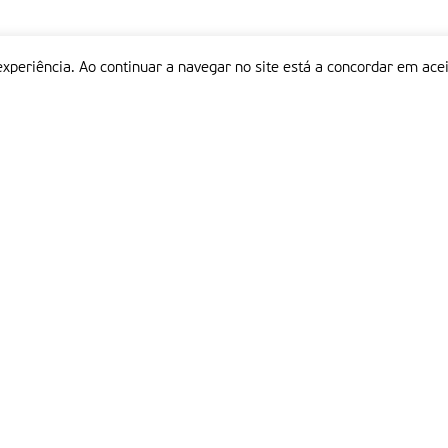
experiência. Ao continuar a navegar no site está a concordar em acei
Informações
P
QUEM SOMOS
ESTATUTO EDITORIAL
Em
FICHA TÉCNICA
LINKS
POLÍTICA DE PRIVACIDADE
CONTACTOS