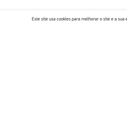
Este site usa cookies para melhorar o site e a sua 
Delegação Portuguesa do Instituto Missionário da Consolata
Morada:
Rua Francisco Marto, 52, Apartado 5
2496-908 FÁTIMA
Tel.:
249 539 430 / 249 539 460
Emails.:
redacao@fatimamissionaria.pt /
assinaturas@fatimamissionaria.pt