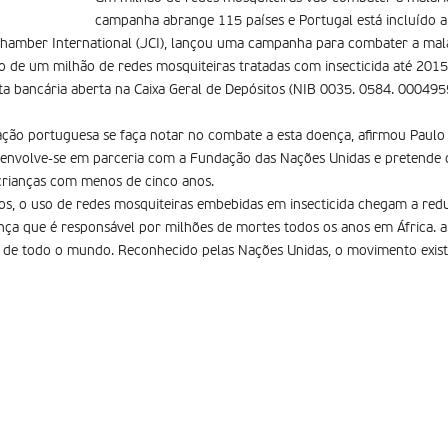
campanha abrange 115 países e Portugal está incluí­do 
 Chamber International (JCI), lançou uma campanha para combater a mal
ção de um milhão de redes mosquiteiras tratadas com insecticida até 201
ta bancária aberta na Caixa Geral de Depósitos (NIB 0035. 0584. 000495
ção portuguesa se faça notar no combate a esta doença, afirmou Paulo 
desenvolve-se em parceria com a Fundação das Nações Unidas e pretende 
crianças com menos de cinco anos.
os, o uso de redes mosquiteiras embebidas em insecticida chegam a red
nça que é responsável por milhões de mortes todos os anos em África. 
de todo o mundo. Reconhecido pelas Nações Unidas, o movimento exist