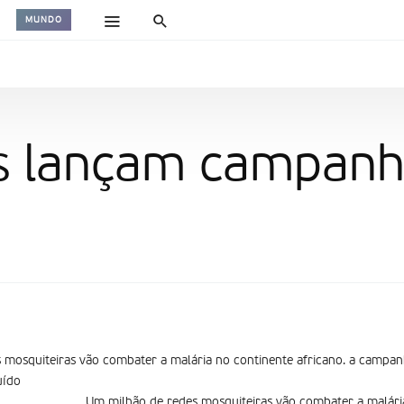
MUNDO
es lançam campanh
 mosquiteiras vão combater a malária no continente africano. a campan
í­do
Um milhão de redes mosquiteiras vão combater a malária