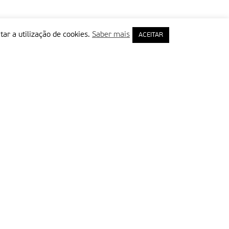
tar a utilização de cookies.
Saber mais
ACEITAR
rimeiro Nome
ail
Leia e aceite a Política de Privacidade