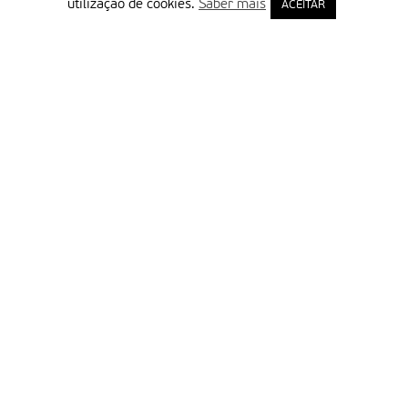
utilização de cookies.
Saber mais
ACEITAR
Delegação Portuguesa do Instituto Missionário da Consolata
Morada:
Rua Francisco Marto, 52, Apartado 5
2496-908 FÁTIMA
Tel.:
249 539 430 / 249 539 460
Emails.:
redacao@fatimamissionaria.pt /
assinaturas@fatimamissionaria.pt
Informações
Primeiro Nome