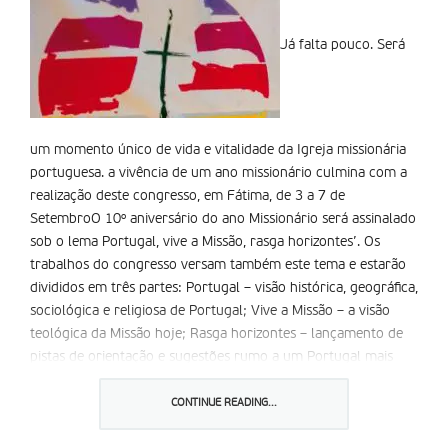
Já falta pouco. Será
um momento único de vida e vitalidade da Igreja missionária
portuguesa. a vivência de um ano missionário culmina com a
realização deste congresso, em Fátima, de 3 a 7 de
SetembroO 10º aniversário do ano Missionário será assinalado
sob o lema Portugal, vive a Missão, rasga horizontes’. Os
trabalhos do congresso versam também este tema e estarão
divididos em três partes: Portugal – visão histórica, geográfica,
sociológica e religiosa de Portugal; Vive a Missão – a visão
teológica da Missão hoje; Rasga horizontes – lançamento de
pistas de orientação e sugestões rumo a um Portugal mais
comprometido com a Missão.
O cardeal patriarca de Lisboa será o primeiro orador dos
CONTINUE READING...
trabalhos, na noite de 3 de Setembro, com a conferência a