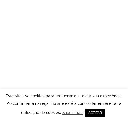
Recinto, presidida por José Policarpo. Mais pormenores na
edição impressa da Fátima Missionária e no
blogue
do
congresso.
Partilhar isto:
Este site usa cookies para melhorar o site e a sua experiência.
Ao continuar a navegar no site está a concordar em aceitar a
utilização de cookies.
Saber mais
ACEITAR