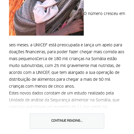
O número cresceu em
seis meses. a UNICEF está preocupada e lança um apelo para
doações financeiras, para poder fazer chegar mais comida aos
mais pequenosCerca de 180 mil crianças na Somália estão
muito subnutridas, com 25 mil gravemente mal nutridas, de
acordo com a UNICEF, que tem alargado a sua operação de
distribuição de alimentos para chegar a mais de 50 mil
crianças com menos de cinco anos.
Estes novos dados constam de um estudo realizado pela
Unidade de análise da Segurança alimentar na Somália, que
concluiu que houve um aumento de 11 por cento na
desnutrição nos últimos seis meses.
até agora temos tido sorte de ser fortemente apoiados pelos
CONTINUE READING...
nossos doadores. No entanto, com o recente aumento das