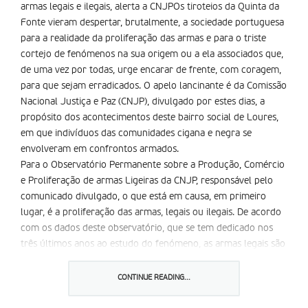
armas legais e ilegais, alerta a CNJPOs tiroteios da Quinta da
Fonte vieram despertar, brutalmente, a sociedade portuguesa
para a realidade da proliferação das armas e para o triste
cortejo de fenómenos na sua origem ou a ela associados que,
de uma vez por todas, urge encarar de frente, com coragem,
para que sejam erradicados. O apelo lancinante é da Comissão
Nacional Justiça e Paz (CNJP), divulgado por estes dias, a
propósito dos acontecimentos deste bairro social de Loures,
em que indivíduos das comunidades cigana e negra se
envolveram em confrontos armados.
Para o Observatório Permanente sobre a Produção, Comércio
e Proliferação de armas Ligeiras da CNJP, responsável pelo
comunicado divulgado, o que está em causa, em primeiro
lugar, é a proliferação das armas, legais ou ilegais. De acordo
com os dados deste observatório, que se tem dedicado nos
três últimos anos ao estudo do fenómeno, as armas legais são
um milhão e quatrocentas mil, pelas últimas contagens,
oitenta por cento das quais de caça, as segundas não se sabe
CONTINUE READING...
quantas, por definição, mas não serão menos de cinquenta a
sessenta mil, número absolutamente preocupante. Um