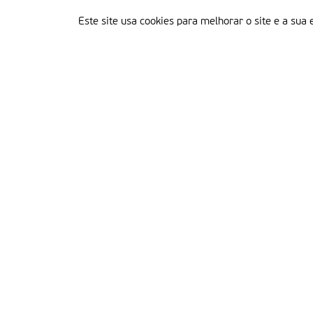
Este site usa cookies para melhorar o site e a sua 
Delegação Portuguesa do Instituto Missionário da Consolata
Morada:
Rua Francisco Marto, 52, Apartado 5
2496-908 FÁTIMA
Tel.:
249 539 430 / 249 539 460
Emails.:
redacao@fatimamissionaria.pt /
assinaturas@fatimamissionaria.pt