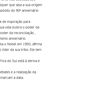
lquer que seja a sua origem
opósito do 90º aniversário
e de inspiração para
ua vida ilustra o poder da
oder da reconciliação ,
simo aniversário.
la o Nobel em 1993, afirma
 líder da sua tribo. Ele tem
ica do Sul está à deriva e
bates e a realização da
, marcam a data.