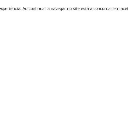
experiência. Ao continuar a navegar no site está a concordar em acei
Informações
P
QUEM SOMOS
ESTATUTO EDITORIAL
Em
FICHA TÉCNICA
LINKS
POLÍTICA DE PRIVACIDADE
CONTACTOS