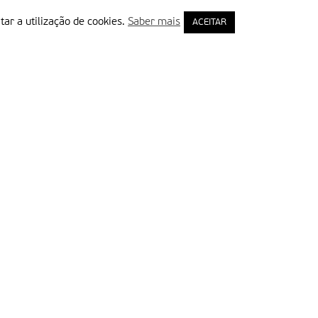
tar a utilização de cookies.
Saber mais
ACEITAR
rimeiro Nome
ail
Leia e aceite a Política de Privacidade