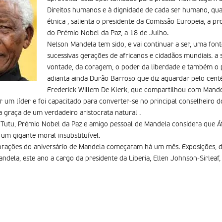
Direitos humanos e à dignidade de cada ser humano, qua
étnica , salienta o presidente da Comissão Europeia, a pr
do Prémio Nobel da Paz, a 18 de Julho.
Nelson Mandela tem sido, e vai continuar a ser, uma font
sucessivas gerações de africanos e cidadãos mundiais. a s
vontade, da coragem, o poder da liberdade e também o p
adianta ainda Durão Barroso que diz aguardar pelo centé
Frederick Willem De Klerk, que compartilhou com Mande
um líder e foi capacitado para converter-se no principal conselheiro do
a graça de um verdadeiro aristocrata natural .
utu, Prémio Nobel da Paz e amigo pessoal de Mandela considera que Áfr
, um gigante moral insubstituível.
orações do aniversário de Mandela começaram há um mês. Exposições, de
ndela, este ano a cargo da presidente da Liberia, Ellen Johnson-Sirleaf