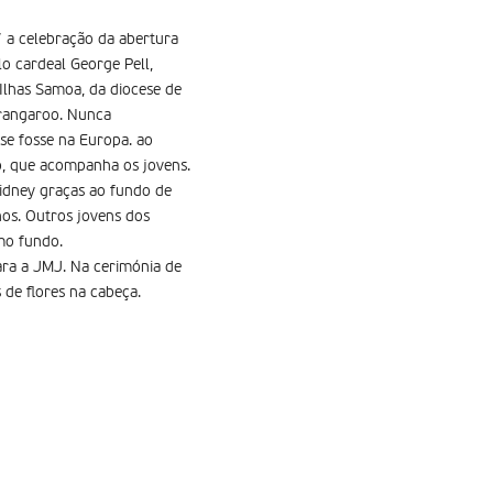
” a celebração da abertura
o cardeal George Pell,
Ilhas Samoa, da diocese de
arangaroo. Nunca
se fosse na Europa. ao
o, que acompanha os jovens.
idney graças ao fundo de
nos. Outros jovens dos
mo fundo.
ra a JMJ. Na cerimónia de
 de flores na cabeça.