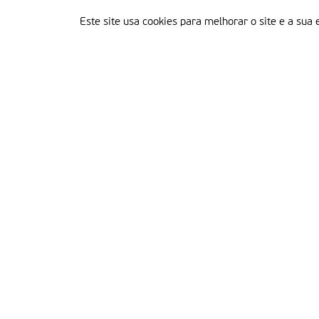
Este site usa cookies para melhorar o site e a sua 
Delegação Portuguesa do Instituto Missionário da Consolata
Morada:
Rua Francisco Marto, 52, Apartado 5
2496-908 FÁTIMA
Tel.:
249 539 430 / 249 539 460
Emails.:
redacao@fatimamissionaria.pt /
assinaturas@fatimamissionaria.pt