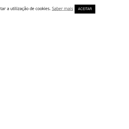
tar a utilização de cookies.
Saber mais
ACEITAR
rimeiro Nome
ail
Leia e aceite a Política de Privacidade