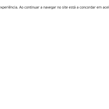
experiência. Ao continuar a navegar no site está a concordar em acei
Informações
P
QUEM SOMOS
ESTATUTO EDITORIAL
Em
FICHA TÉCNICA
LINKS
POLÍTICA DE PRIVACIDADE
CONTACTOS