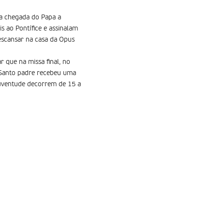
 a chegada do Papa a
is ao Pontífice e assinalam
escansar na casa da Opus
r que na missa final, no
 Santo padre recebeu uma
Juventude decorrem de 15 a