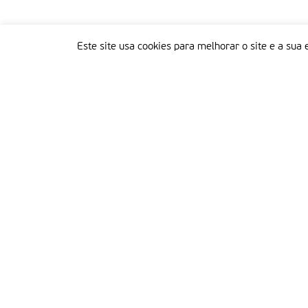
Este site usa cookies para melhorar o site e a sua 
Delegação Portuguesa do Instituto Missionário da Consolata
Morada:
Rua Francisco Marto, 52, Apartado 5
2496-908 FÁTIMA
Tel.:
249 539 430 / 249 539 460
Emails.:
redacao@fatimamissionaria.pt /
assinaturas@fatimamissionaria.pt