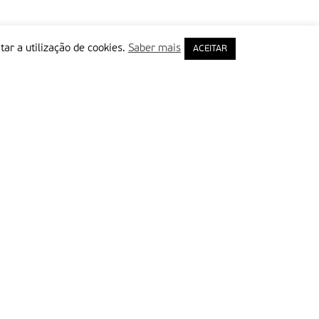
tar a utilização de cookies.
Saber mais
ACEITAR
rimeiro Nome
ail
Leia e aceite a Política de Privacidade