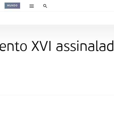
MUNDO
nto XVI assinala