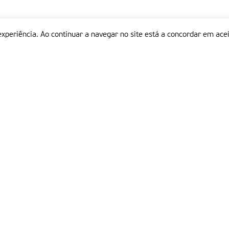
experiência. Ao continuar a navegar no site está a concordar em acei
Informações
P
QUEM SOMOS
ESTATUTO EDITORIAL
Em
FICHA TÉCNICA
LINKS
POLÍTICA DE PRIVACIDADE
CONTACTOS