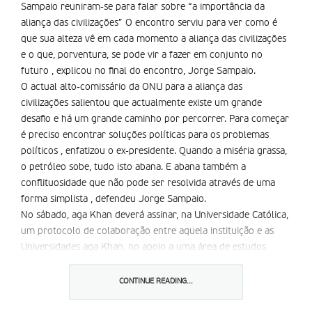
Sampaio reuniram-se para falar sobre “a importância da
aliança das civilizações” O encontro serviu para ver como é
que sua alteza vê em cada momento a aliança das civilizações
e o que, porventura, se pode vir a fazer em conjunto no
futuro , explicou no final do encontro, Jorge Sampaio.
O actual alto-comissário da ONU para a aliança das
civilizações salientou que actualmente existe um grande
desafio e há um grande caminho por percorrer. Para começar
é preciso encontrar soluções políticas para os problemas
políticos , enfatizou o ex-presidente. Quando a miséria grassa,
o petróleo sobe, tudo isto abana. E abana também a
conflituosidade que não pode ser resolvida através de uma
forma simplista , defendeu Jorge Sampaio.
No sábado, aga Khan deverá assinar, na Universidade Católica,
um protocolo de colaboração entre aquela instituição e as
Universidades aga Khan, no apoio a uma área de estudos
islâmicos e várias parcerias entre ambas as instituições.
a visita a Portugal decorre até 14 de Julho e enquadra-se
CONTINUE READING...
numa série de deslocações a diversas partes do mundo para
assinalar o ano do seu jubileu de ouro – o 50º aniversário