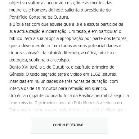
objectivo voltar a chegar ao coração e às mentes das
mulheres e homens de hoje, salienta o presidente do
Pontifício Conselho da Cultura.
a Bíblia faz com que aquele que a lê e a escuta participe da
sua actualização e incarnação. Um texto, e em particular o
bíblico, tem a sua própria apropriação por parte dos leitores,
que o devem explorar’ em todas as suas potencialidades e
riquezas através da intuição literária, ascética, mística e
teológica, sublinha o arcebispo.
Bento XVI lerá, a 5 de Outubro, o capítulo primeiro do
Génesis. O texto sagrado será dividido em 1162 leituras,
inseridas em 46 unidades de três horas de duração, com
intervalos de 15 minutos para reflexão em silêncio.
Um écran gigante colocado fora da Basílica permitirá seguir a
transmissão. O primeiro canal da RaI difundirá a leitura do
Papa, assim como a conclusão deste ciclo, a 11 de Outubro,
com a leitura do cardeal Tarcisio Bertone, do segundo
capítulo do livro do apocalipse. O resto do programa
CONTINUE READING...
intitulado a Bíblia, Dia e Noite ocupará quase toda a grelha da
rubrica Rai Educational.