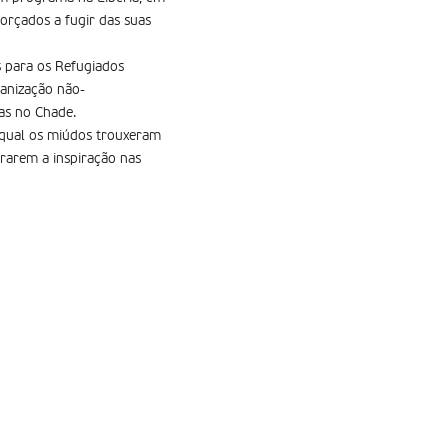
orçados a fugir das suas
s para os Refugiados
ganização não-
as no Chade.
 qual os miúdos trouxeram
urarem a inspiração nas