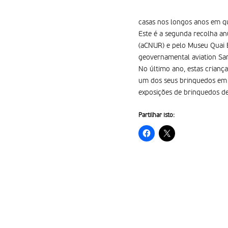
casas nos longos anos em qu
Este é a segunda recolha an
(aCNUR) e pelo Museu Quai B
geovernamental aviation San
No último ano, estas crian
um dos seus brinquedos em b
exposições de brinquedos de
Partilhar isto: