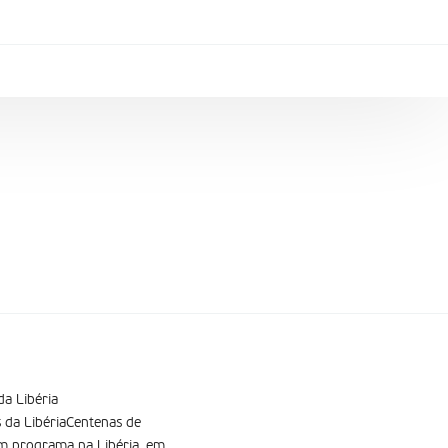
da Libéria
s da LibériaCentenas de
m programa na Libéria, em