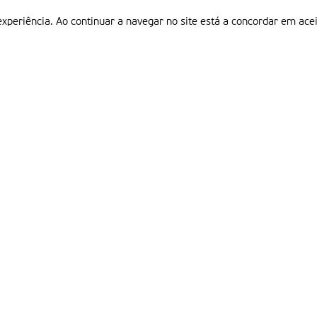
experiência. Ao continuar a navegar no site está a concordar em acei
Informações
P
QUEM SOMOS
ESTATUTO EDITORIAL
Em
FICHA TÉCNICA
LINKS
POLÍTICA DE PRIVACIDADE
CONTACTOS