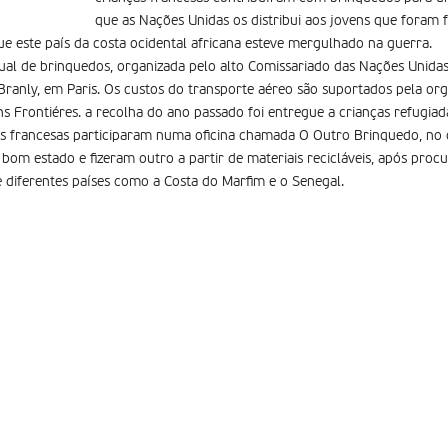
que as Nações Unidas os distribui aos jovens que foram f
e este país da costa ocidental africana esteve mergulhado na guerra.
ual de brinquedos, organizada pelo alto Comissariado das Nações Unida
ranly, em Paris. Os custos do transporte aéreo são suportados pela or
s Frontiéres. a recolha do ano passado foi entregue a crianças refugiad
ças francesas participaram numa oficina chamada O Outro Brinquedo, no
om estado e fizeram outro a partir de materiais recicláveis, após proc
 diferentes países como a Costa do Marfim e o Senegal.