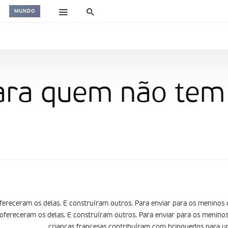
MUNDO
ara quem não tem
fereceram os delas. E construí­ram outros. Para enviar para os meninos 
 ofereceram os delas. E construí­ram outros. Para enviar para os menino
crianças francesas contribuíram com brinquedos para u