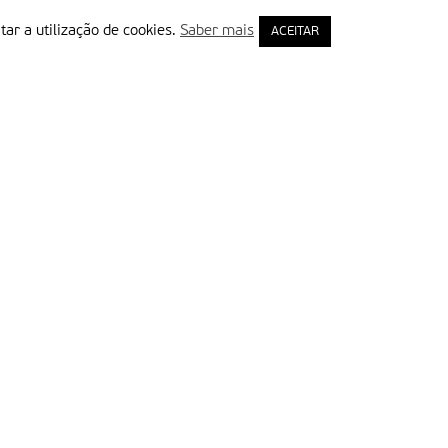
tar a utilização de cookies.
Saber mais
ACEITAR
rimeiro Nome
ail
Leia e aceite a Política de Privacidade