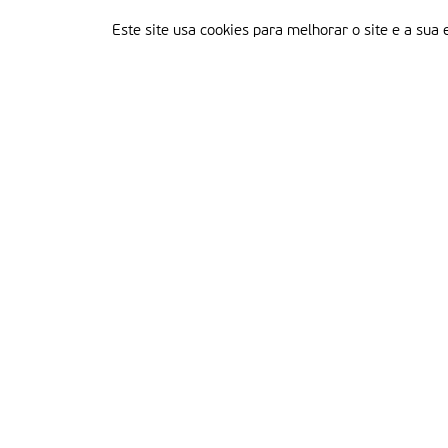
Este site usa cookies para melhorar o site e a sua 
Delegação Portuguesa do Instituto Missionário da Consolata
Morada:
Rua Francisco Marto, 52, Apartado 5
2496-908 FÁTIMA
Tel.:
249 539 430 / 249 539 460
Emails.:
redacao@fatimamissionaria.pt /
assinaturas@fatimamissionaria.pt