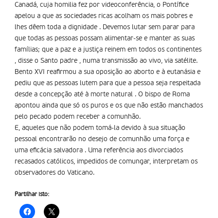
Canadá, cuja homilia fez por videoconferência, o Pontífice
apelou a que as sociedades ricas acolham os mais pobres e
lhes dêem toda a dignidade . Devemos lutar sem parar para
que todas as pessoas possam alimentar-se e manter as suas
famílias; que a paz e a justiça reinem em todos os continentes
, disse o Santo padre , numa transmissão ao vivo, via satélite.
Bento XVI reafirmou a sua oposição ao aborto e à eutanásia e
pediu que as pessoas lutem para que a pessoa seja respeitada
desde a concepção até à morte natural . O bispo de Roma
apontou ainda que só os puros e os que não estão manchados
pelo pecado podem receber a comunhão.
E, aqueles que não podem tomá-la devido à sua situação
pessoal encontrarão no desejo de comunhão uma força e
uma eficácia salvadora . Uma referência aos divorciados
recasados católicos, impedidos de comungar, interpretam os
observadores do Vaticano.
Partilhar isto: