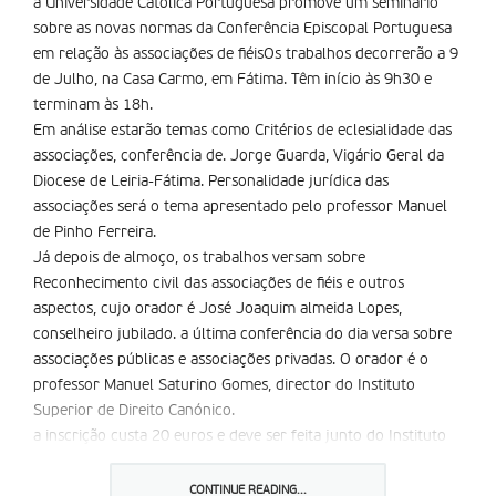
a Universidade Católica Portuguesa promove um seminário
sobre as novas normas da Conferência Episcopal Portuguesa
em relação às associações de fiéisOs trabalhos decorrerão a 9
de Julho, na Casa Carmo, em Fátima. Têm início às 9h30 e
terminam às 18h.
Em análise estarão temas como Critérios de eclesialidade das
associações, conferência de. Jorge Guarda, Vigário Geral da
Diocese de Leiria-Fátima. Personalidade jurídica das
associações será o tema apresentado pelo professor Manuel
de Pinho Ferreira.
Já depois de almoço, os trabalhos versam sobre
Reconhecimento civil das associações de fiéis e outros
aspectos, cujo orador é José Joaquim almeida Lopes,
conselheiro jubilado. a última conferência do dia versa sobre
associações públicas e associações privadas. O orador é o
professor Manuel Saturino Gomes, director do Instituto
Superior de Direito Canónico.
a inscrição custa 20 euros e deve ser feita junto do Instituto
Superior de Direito Canónico da Universidade Católica
Portuguesa através do telef. 217214126; Fax 217265583;
e-
CONTINUE READING...