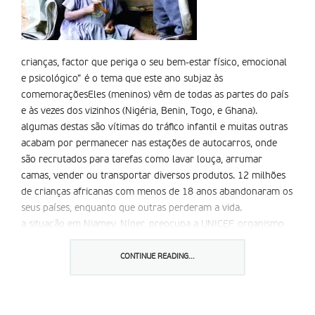
crianças, factor que periga o seu bem-estar fí­sico, emocional
e psicológico” é o tema que este ano subjaz às
comemoraçõesEles (meninos) vêm de todas as partes do país
e às vezes dos vizinhos (Nigéria, Benin, Togo, e Ghana).
algumas destas são vítimas do tráfico infantil e muitas outras
acabam por permanecer nas estações de autocarros, onde
são recrutados para tarefas como lavar louça, arrumar
camas, vender ou transportar diversos produtos. 12 milhões
de crianças africanas com menos de 18 anos abandonaram os
seus países, enquanto que outras perderam a vida.
a situação em Niamey, Níger, preocupa a UNICEF, organismo
das Nações Unidas que presta assistência às crianças. ali
encontram-se na rua, dois terços das crianças com menos de
CONTINUE READING...
14 anos, ainda a trabalhar forçosamente.
Por todo o continente africano, crianças são traficadas para
prostituição e recrutadas por grupos armados que as