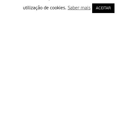
utilização de cookies.
Saber mais
ACEITAR
Delegação Portuguesa do Instituto Missionário da Consolata
Morada:
Rua Francisco Marto, 52, Apartado 5
2496-908 FÁTIMA
Tel.:
249 539 430 / 249 539 460
Emails.:
redacao@fatimamissionaria.pt /
assinaturas@fatimamissionaria.pt
Informações
Primeiro Nome