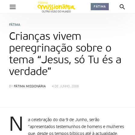
FÁTIMA
FÁTIMA
Crianças vivem
peregrinação sobre o
tema “Jesus, só Tu és a
verdade”
BY
FÁTIMA MISSIONÁRIA
4 DE JUNHO, 2008
N
a celebração do dia 9 de Junho, serão
“apresentados testemunhos de homens e mulheres
que, desde os tempos bí­blicos até à actualidade,