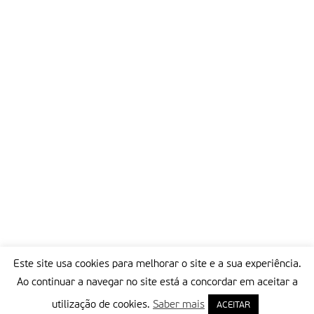
O Santuário de Fátima irá iniciar as comemorações do
centenário do nascimento do Beato Francisco Marto a partir
do dia 10 de Junho de 2008, por ocasião da Peregrinação das
Crianças a Fátima (que decorre sempre a 9 e 10 de Junho). O
ciclo comemorativo decorrerá até 10 de Junho de 2009.
Partilhar isto:
Este site usa cookies para melhorar o site e a sua experiência.
Ao continuar a navegar no site está a concordar em aceitar a
utilização de cookies.
Saber mais
ACEITAR