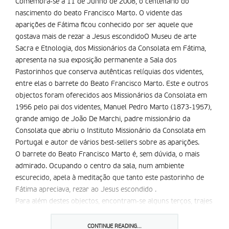
Comemora-se a 11 de Junho de 2008, o centenário do
nascimento do beato Francisco Marto. O vidente das
aparições de Fátima ficou conhecido por ser aquele que
gostava mais de rezar a Jesus escondidoO Museu de arte
Sacra e Etnologia, dos Missionários da Consolata em Fátima,
apresenta na sua exposição permanente a Sala dos
Pastorinhos que conserva autênticas relíquias dos videntes,
entre elas o barrete do Beato Francisco Marto. Este e outros
objectos foram oferecidos aos Missionários da Consolata em
1956 pelo pai dos videntes, Manuel Pedro Marto (1873-1957),
grande amigo de João De Marchi, padre missionário da
Consolata que abriu o Instituto Missionário da Consolata em
Portugal e autor de vários best-sellers sobre as aparições.
O barrete do Beato Francisco Marto é, sem dúvida, o mais
admirado. Ocupando o centro da sala, num ambiente
escurecido, apela à meditação que tanto este pastorinho de
Fátima apreciava, rezar ao Jesus escondido .
Para além destes objectos, encontram-se alguns terços, trajes
do doador e uma pedra do túmulo da Jacinta e Francisco que
seu pai guardou religiosamente após a trasladação dos irmãos
CONTINUE READING...