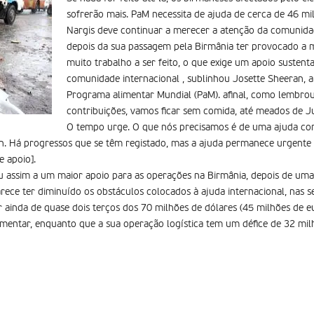
sofrerão mais. PaM necessita de ajuda de cerca de 46 mi
Nargis deve continuar a merecer a atenção da comunida
depois da sua passagem pela Birmânia ter provocado a 
muito trabalho a ser feito, o que exige um apoio sustent
comunidade internacional , sublinhou Josette Sheeran, a
Programa alimentar Mundial (PaM). afinal, como lembrou
contribuições, vamos ficar sem comida, até meados de Ju
O tempo urge. O que nós precisamos é de uma ajuda con
n. Há progressos que se têm registado, mas a ajuda permanece urgente 
e apoio].
 assim a um maior apoio para as operações na Birmânia, depois de uma 
arece ter diminuído os obstáculos colocados à ajuda internacional, nas
ar ainda de quase dois terços dos 70 milhões de dólares (45 milhões de e
imentar, enquanto que a sua operação logística tem um défice de 32 mil