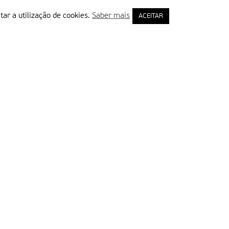
tar a utilização de cookies.
Saber mais
ACEITAR
rimeiro Nome
ail
Leia e aceite a Política de Privacidade