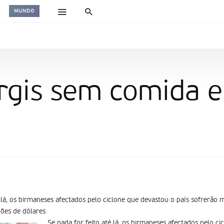
MUNDO
argis sem comida 
é lá, os birmaneses afectados pelo ciclone que devastou o país sofrerão 
hões de dólares
Se nada for feito até lá, os birmaneses afectados pelo c