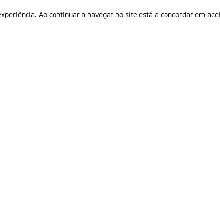
experiência. Ao continuar a navegar no site está a concordar em acei
Informações
P
QUEM SOMOS
ESTATUTO EDITORIAL
Em
FICHA TÉCNICA
LINKS
POLÍTICA DE PRIVACIDADE
CONTACTOS