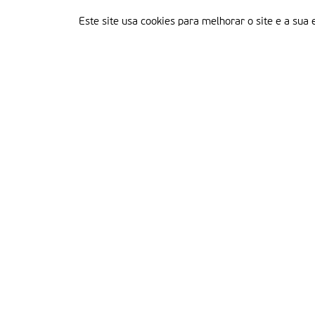
Este site usa cookies para melhorar o site e a sua 
Delegação Portuguesa do Instituto Missionário da Consolata
Morada:
Rua Francisco Marto, 52, Apartado 5
2496-908 FÁTIMA
Tel.:
249 539 430 / 249 539 460
Emails.:
redacao@fatimamissionaria.pt /
assinaturas@fatimamissionaria.pt