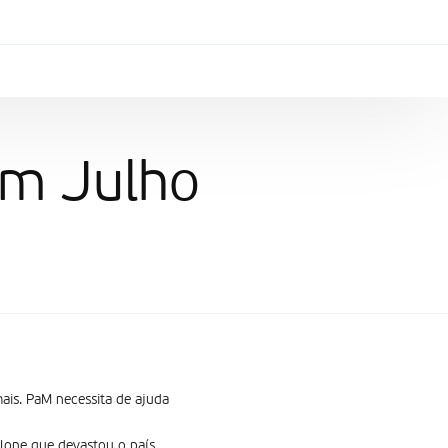
em Julho
mais. PaM necessita de ajuda
iclone que devastou o país