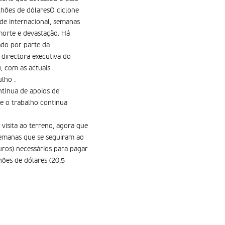
lhões de dólaresO ciclone
de internacional, semanas
morte e devastação. Há
ado por parte da
 directora executiva do
, com as actuais
lho .
tínua de apoios de
e o trabalho continua
visita ao terreno, agora que
 semanas que se seguiram ao
uros) necessários para pagar
hões de dólares (20,5