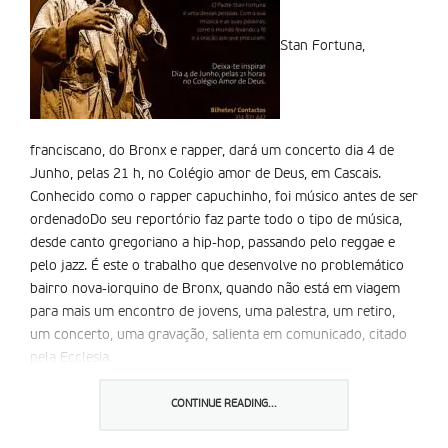
Stan Fortuna,
franciscano, do Bronx e rapper, dará um concerto dia 4 de
Junho, pelas 21 h, no Colégio amor de Deus, em Cascais.
Conhecido como o rapper capuchinho, foi músico antes de ser
ordenadoDo seu reportório faz parte todo o tipo de música,
desde canto gregoriano a hip-hop, passando pelo reggae e
pelo jazz. É este o trabalho que desenvolve no problemático
bairro nova-iorquino de Bronx, quando não está em viagem
para mais um encontro de jovens, uma palestra, um retiro,
um concerto, uma gravação, salienta em comunicado, citado
pela Ecclesia.
Este concerto visa angariar fundos pelo que quem quiser
assistir ao concerto terá que pagar 10 euros (5 euros para os
CONTINUE READING...
alunos do colégio). a convite do Grupo de Oração Jovens de