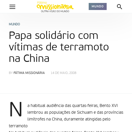
MUNDO
MUNDO
Papa solidário com
vítimas de terramoto
na China
BY
FÁTIMA MISSIONÁRIA
14 DE MAIO, 2008
N
a habitual audiência das quartas-feiras, Bento XVI
lembrou as populações de Sichuam e das províncias
limí­trofes na China, duramente atingidas pelo
terramoto