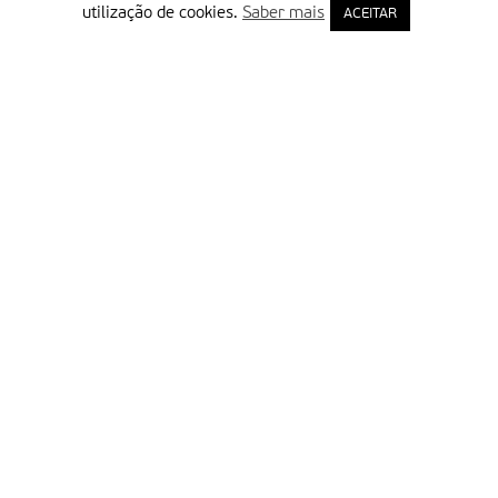
utilização de cookies.
Saber mais
ACEITAR
Delegação Portuguesa do Instituto Missionário da Consolata
Morada:
Rua Francisco Marto, 52, Apartado 5
2496-908 FÁTIMA
Tel.:
249 539 430 / 249 539 460
Emails.:
redacao@fatimamissionaria.pt /
assinaturas@fatimamissionaria.pt
Informações
Primeiro Nome