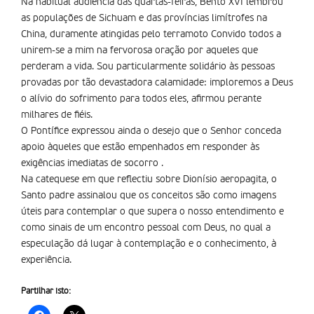
Na habitual audiência das quartas-feiras, Bento XVI lembrou
as populações de Sichuam e das províncias limí­trofes na
China, duramente atingidas pelo terramoto Convido todos a
unirem-se a mim na fervorosa oração por aqueles que
perderam a vida. Sou particularmente solidário às pessoas
provadas por tão devastadora calamidade: imploremos a Deus
o alívio do sofrimento para todos eles, afirmou perante
milhares de fiéis.
O Pontífice expressou ainda o desejo que o Senhor conceda
apoio àqueles que estão empenhados em responder às
exigências imediatas de socorro .
Na catequese em que reflectiu sobre Dionísio aeropagita, o
Santo padre assinalou que os conceitos são como imagens
úteis para contemplar o que supera o nosso entendimento e
como sinais de um encontro pessoal com Deus, no qual a
especulação dá lugar à contemplação e o conhecimento, à
experiência.
Partilhar isto: