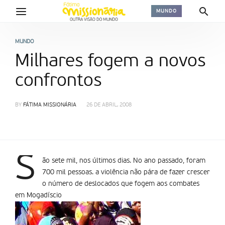
MUNDO
MUNDO
Milhares fogem a novos
confrontos
BY
FÁTIMA MISSIONÁRIA
26 DE ABRIL, 2008
S
ão sete mil, nos últimos dias. No ano passado, foram
700 mil pessoas. a violência não pára de fazer crescer
o número de deslocados que fogem aos combates
em Mogadí­scio