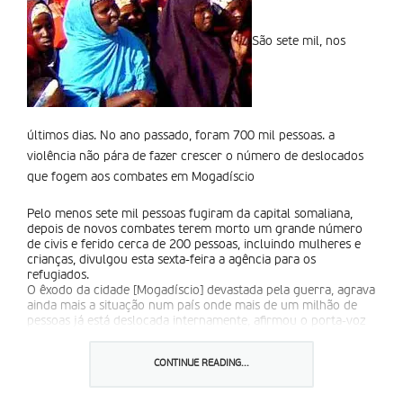
São sete mil, nos
últimos dias. No ano passado, foram 700 mil pessoas. a
violência não pára de fazer crescer o número de deslocados
que fogem aos combates em Mogadí­scio
Pelo menos sete mil pessoas fugiram da capital somaliana,
depois de novos combates terem morto um grande número
de civis e ferido cerca de 200 pessoas, incluindo mulheres e
crianças, divulgou esta sexta-feira a agência para os
refugiados.
O êxodo da cidade [Mogadíscio] devastada pela guerra, agrava
ainda mais a situação num país onde mais de um milhão de
pessoas já está deslocada internamente, afirmou o porta-voz
do alto Comissariado das Nações Unidas para os Refugiados
(aCNUR), Ron Redmond.
CONTINUE READING...
Só ano passado Mogadíscio tinha visto saírem 700 mil
pessoas. a violência mais recente também impede que os