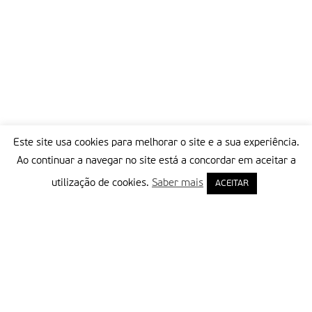
Este site usa cookies para melhorar o site e a sua experiência.
Ao continuar a navegar no site está a concordar em aceitar a
utilização de cookies.
Saber mais
ACEITAR
Delegação Portuguesa do Instituto Missionário da Consolata
Morada:
Rua Francisco Marto, 52, Apartado 5
2496-908 FÁTIMA