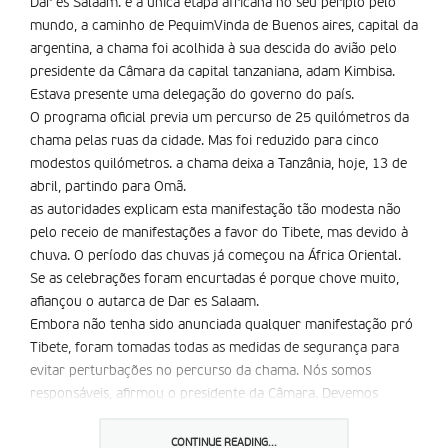
Dar es Salaam. é a única etapa africana no seu périplo pelo
mundo, a caminho de PequimVinda de Buenos aires, capital da
argentina, a chama foi acolhida à sua descida do avião pelo
presidente da Câmara da capital tanzaniana, adam Kimbisa.
Estava presente uma delegação do governo do país.
O programa oficial previa um percurso de 25 quilómetros da
chama pelas ruas da cidade. Mas foi reduzido para cinco
modestos quilómetros. a chama deixa a Tanzânia, hoje, 13 de
abril, partindo para Omã.
as autoridades explicam esta manifestação tão modesta não
pelo receio de manifestações a favor do Tibete, mas devido à
chuva. O período das chuvas já começou na África Oriental.
Se as celebrações foram encurtadas é porque chove muito,
afiançou o autarca de Dar es Salaam.
Embora não tenha sido anunciada qualquer manifestação pró
Tibete, foram tomadas todas as medidas de segurança para
evitar perturbações no percurso da chama. Nós somos
responsáveis, afirmou o presidente da Câmara. Devemos
garantir a entrega do símbolo olímpico.
O brilho da cerimónia tanzaniana foi diminuído com a recusa
CONTINUE READING...