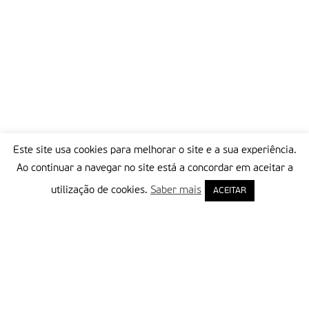
Este site usa cookies para melhorar o site e a sua experiência.
Ao continuar a navegar no site está a concordar em aceitar a
utilização de cookies.
Saber mais
ACEITAR
Delegação Portuguesa do Instituto Missionário da Consolata
Morada:
Rua Francisco Marto, 52, Apartado 5