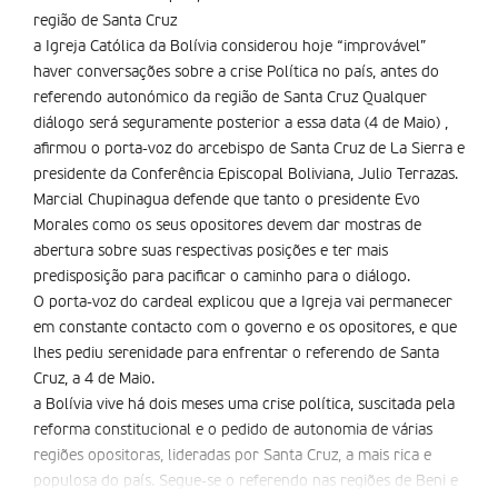
região de Santa Cruz
a Igreja Católica da Bolívia considerou hoje “improvável”
haver conversações sobre a crise Política no país, antes do
referendo autonómico da região de Santa Cruz Qualquer
diálogo será seguramente posterior a essa data (4 de Maio) ,
afirmou o porta-voz do arcebispo de Santa Cruz de La Sierra e
presidente da Conferência Episcopal Boliviana, Julio Terrazas.
Marcial Chupinagua defende que tanto o presidente Evo
Morales como os seus opositores devem dar mostras de
abertura sobre suas respectivas posições e ter mais
predisposição para pacificar o caminho para o diálogo.
O porta-voz do cardeal explicou que a Igreja vai permanecer
em constante contacto com o governo e os opositores, e que
lhes pediu serenidade para enfrentar o referendo de Santa
Cruz, a 4 de Maio.
a Bolívia vive há dois meses uma crise política, suscitada pela
reforma constitucional e o pedido de autonomia de várias
regiões opositoras, lideradas por Santa Cruz, a mais rica e
populosa do país. Segue-se o referendo nas regiões de Beni e