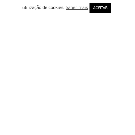
utilização de cookies.
Saber mais
ACEITAR
Delegação Portuguesa do Instituto Missionário da Consolata
Morada:
Rua Francisco Marto, 52, Apartado 5
2496-908 FÁTIMA
Tel.:
249 539 430 / 249 539 460
Emails.:
redacao@fatimamissionaria.pt /
assinaturas@fatimamissionaria.pt
Informações
Primeiro Nome