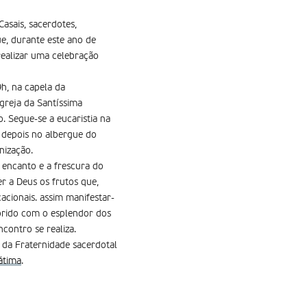
asais, sacerdotes,
ue, durante este ano de
realizar uma celebração
h, na capela da
greja da Santíssima
 Segue-se a eucaristia na
 depois no albergue do
nização.
 encanto e a frescura do
r a Deus os frutos que,
acionais. assim manifestar-
orido com o esplendor dos
contro se realiza.
o da Fraternidade sacerdotal
átima
.