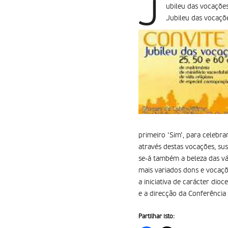
J
ubileu das vocaçõe
Jubileu das vocaçõe
primeiro ‘Sim’, para celebr
através destas vocações, su
se-á também a beleza das vá
mais variados dons e vocaçõ
a iniciativa de carácter dio
e a direcção da Conferência 
Partilhar isto: