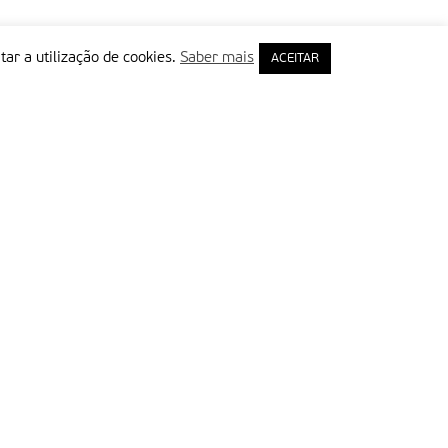
tar a utilização de cookies.
Saber mais
ACEITAR
rimeiro Nome
ail
Leia e aceite a Política de Privacidade