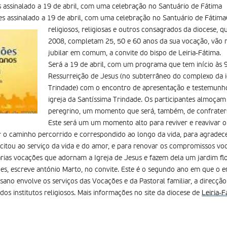
s assinalado a 19 de abril, com uma celebração no Santuário de Fátima
s assinalado a 19 de abril, com uma celebração no Santuário de FátimaC
religiosos, religiosas e outros consagrados da diocese, q
2008, completam 25, 50 e 60 anos da sua vocação, vão 
jubilar em comum, a convite do bispo de Leiria-Fátima.
Será a 19 de abril, com um programa que tem início às 9
Ressurreição de Jesus (no subterrâneo do complexo da i
Trindade) com o encontro de apresentação e testemunho.
igreja da Santíssima Trindade. Os participantes almoçam
peregrino, um momento que será, também, de confrater
Este será um um momento alto para reviver e reavivar o
ar o caminho percorrido e correspondido ao longo da vida, para agradece
scitou ao serviço da vida e do amor, e para renovar os compromissos voc
rias vocações que adornam a Igreja de Jesus e fazem dela um jardim fl
es, escreve antónio Marto, no convite. Este é o segundo ano em que o en
cesano envolve os serviços das Vocações e da Pastoral familiar, a direcçã
dos institutos religiosos. Mais informações no site da diocese de
Leiria-F