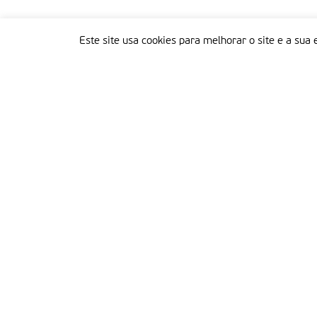
Este site usa cookies para melhorar o site e a sua 
Delegação Portuguesa do Instituto Missionário da Consolata
Morada:
Rua Francisco Marto, 52, Apartado 5
2496-908 FÁTIMA
Tel.:
249 539 430 / 249 539 460
Emails.:
redacao@fatimamissionaria.pt /
assinaturas@fatimamissionaria.pt