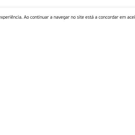
experiência. Ao continuar a navegar no site está a concordar em acei
Informações
P
QUEM SOMOS
ESTATUTO EDITORIAL
Em
FICHA TÉCNICA
LINKS
POLÍTICA DE PRIVACIDADE
CONTACTOS