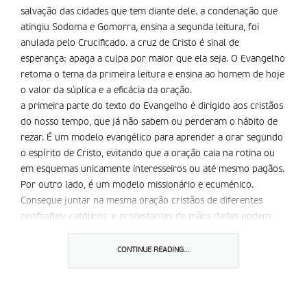
salvação das cidades que tem diante dele. a condenação que
atingiu Sodoma e Gomorra, ensina a segunda leitura, foi
anulada pelo Crucificado. a cruz de Cristo é sinal de
esperança: apaga a culpa por maior que ela seja. O Evangelho
retoma o tema da primeira leitura e ensina ao homem de hoje
o valor da súplica e a eficácia da oração.
a primeira parte do texto do Evangelho é dirigido aos cristãos
do nosso tempo, que já não sabem ou perderam o hábito de
rezar. É um modelo evangélico para aprender a orar segundo
o espírito de Cristo, evitando que a oração caia na rotina ou
em esquemas unicamente interesseiros ou até mesmo pagãos.
Por outro lado, é um modelo missionário e ecuménico.
Consegue juntar na mesma oração cristãos de diferentes
confissões: católicos, e protestantes de mãos dadas podem
dirigir-se a Deus Pai com as mesmas palavras. Esta oração do
Senhor é um dos textos mais preciosos e constitui uma
CONTINUE READING...
herança inestimável, comum a toda a cristandade.
Não podemos esquecer que a oração cristã não se limita a
uma visão individualista e egoísta. Ela deve ir muito para além