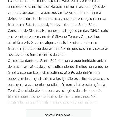
«O homem é o primeiro capital a valorizar», considera o
arcebispo Silvano Tomasi. Há que melhorar as condições de
vida das pessoas para que possam servir o bem comum a
defesa dos direitos humanos é a chave da resolução da crise
financeira. Esta foi a posição assumida pela Santa Sé no
Conselho de Direitos Humanos das Nações Unidas (ONU), cujo
representante permanente é Silvano Tomasi. O arcebispo
admitiu a existência de alguns sinais de retoma da crise
financeira, mas recordou as milhões de pessoas sem acesso às
necessidades fundamentais da vida.
O representante da Santa Séfalou numa oportunidade única
de atacar as raízes da crise, aplicando os direitos humanos no
âmbito económico, civil e político. aí o Estado detém um
papel crucial. a igualdade e a justiça são os critérios essenciais
para gerir a economia mundial, afirmou, citado pela agência
Zenit. O prelado alertou para as soluções da crise que não
têm em conta as necessidades dos seres humanos. Pelo
contrário, há que investir nas pessoas para que possam
contribuir, com as suas potencialidades, ao serviço das
comunidades e do bem comum universal. O homem, a pessoa,
CONTINUE READING...