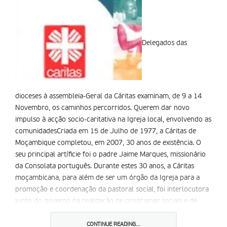
Delegados das
dioceses à assembleia-Geral da Cáritas examinam, de 9 a 14
Novembro, os caminhos percorridos. Querem dar novo
impulso à acção socio-caritativa na Igreja local, envolvendo as
comunidadesCriada em 15 de Julho de 1977, a Cáritas de
Moçambique completou, em 2007, 30 anos de existência. O
seu principal artíficie foi o padre Jaime Marques, missionário
da Consolata português. Durante estes 30 anos, a Cáritas
moçambicana, para além de ser um órgão da Igreja para a
promoção e coordenação da pastoral social, foi interlocutora
junto do governo na realização de programas sociais e de
apoio à população afectada pelas calamidades naturais e pela
guerra.
CONTINUE READING...